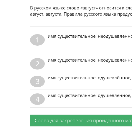
В русском языке слово «август» относится к 
август, августа. Правила русского языка пред
имя существительное: неодушевлённо
1
имя существительное: неодушевлённо
2
имя существительное: одушевлённое,
3
имя существительное: одушевлённое,
4
Слова для закрепеления пройденного ма