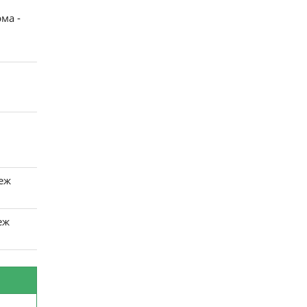
ма -
еж
еж