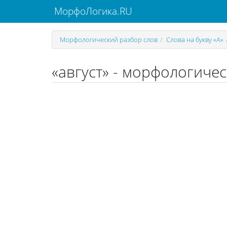
МорфоЛогика.RU
Морфологический разбор слов
Слова на букву «А»
«август» - морфологичес