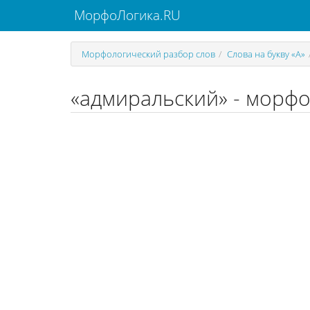
МорфоЛогика.RU
Морфологический разбор слов
Слова на букву «А»
«адмиральский» - морфо