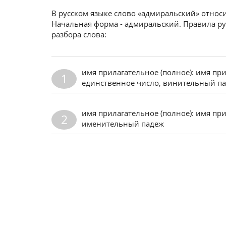
В русском языке слово «адмиральский» относи
Начальная форма - адмиральский. Правила ру
разбора слова:
имя прилагательное (полное): имя пр
1
единственное число, винительный п
имя прилагательное (полное): имя пр
2
именительный падеж