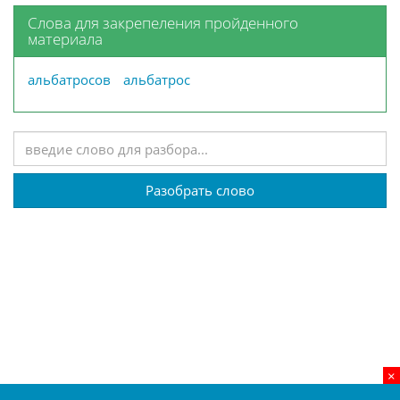
Слова для закрепеления пройденного
материала
альбатросов
альбатрос
Разобрать слово
×