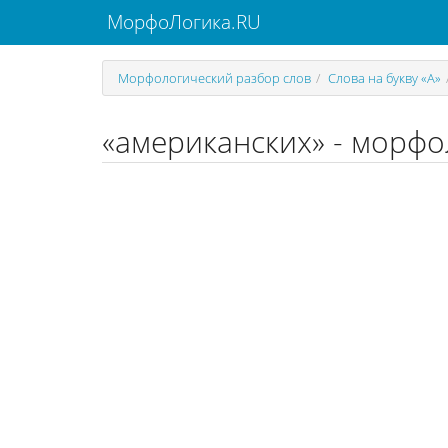
МорфоЛогика.RU
Морфологический разбор слов
Слова на букву «А»
«американских» - морфо