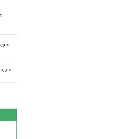
.
о
адеж
падеж
,