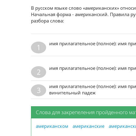
В русском языке слово «американских» относи
Начальная форма - американский. Правила ру
разбора слова:
имя прилагательное (полное): имя пр
1
имя прилагательное (полное): имя пр
2
имя прилагательное (полное): имя пр
3
винительный падеж
Слова для закрепеления пройденного ма
американском
американские
американск