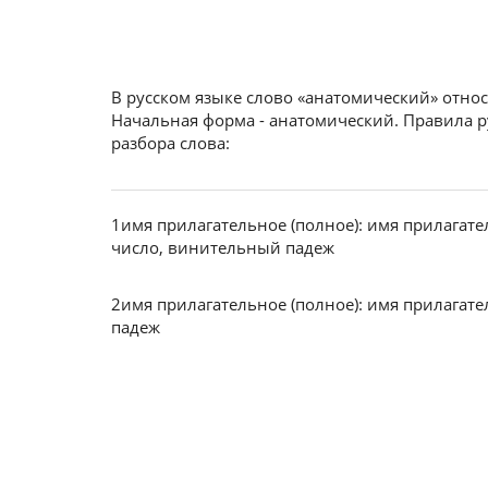
В русском языке слово «анатомический» относ
Начальная форма - анатомический. Правила р
разбора слова:
1
имя прилагательное (полное): имя прилагат
число, винительный падеж
2
имя прилагательное (полное): имя прилагат
падеж