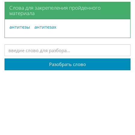
Слова для закрепеления пройденного
материала
антитезы
антитезах
Разобрать слово