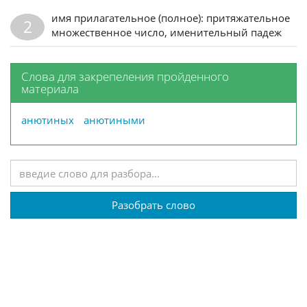
имя прилагательное (полное): притяжательное
2
множественное число, именительный падеж
Слова для закрепеления пройденного
материала
анютиных
анютиными
Разобрать слово