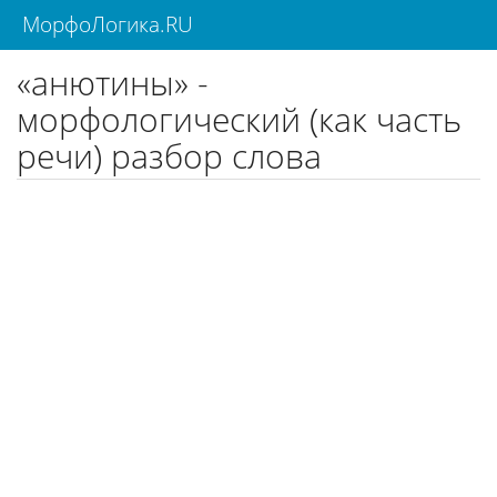
МорфоЛогика.RU
«анютины» -
морфологический (как часть
речи) разбор слова