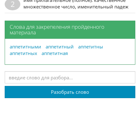
2
множественное число, именительный падеж
Слова для закрепеления пройденного
материала
аппетитными
аппетитный
аппетитны
аппетитных
аппетитная
Разобрать слово