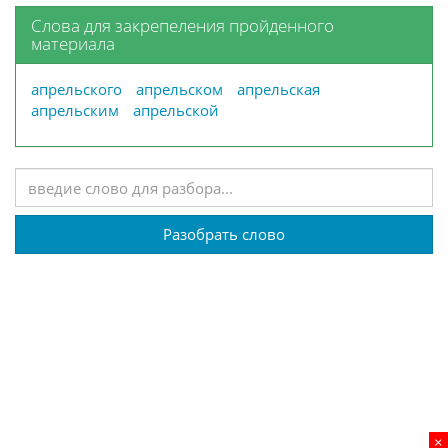
Слова для закрепеления пройденного
материала
апрельского
апрельском
апрельская
апрельским
апрельской
Разобрать слово
×