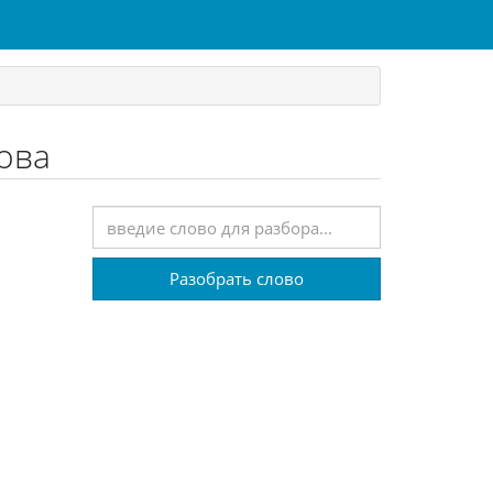
лова
Разобрать слово