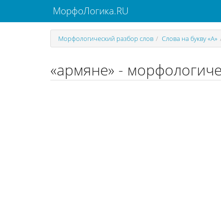
МорфоЛогика.RU
Морфологический разбор слов
Слова на букву «А»
«армяне» - морфологичес