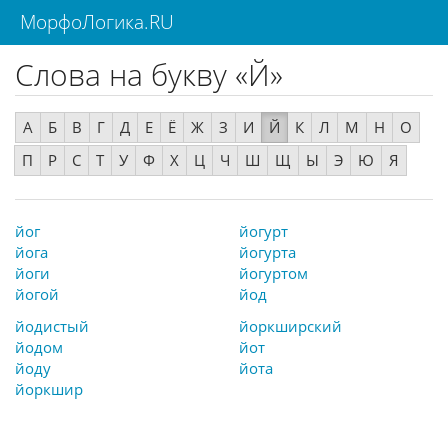
МорфоЛогика.RU
Слова на букву «Й»
А
Б
В
Г
Д
Е
Ё
Ж
З
И
Й
К
Л
М
Н
О
П
Р
С
Т
У
Ф
Х
Ц
Ч
Ш
Щ
Ы
Э
Ю
Я
йог
йогурт
йога
йогурта
йоги
йогуртом
йогой
йод
йодистый
йоркширский
йодом
йот
йоду
йота
йоркшир