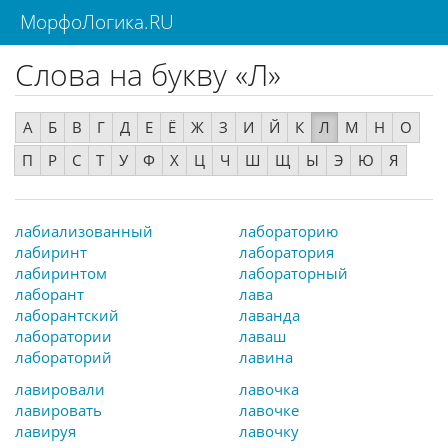
МорфоЛогика.RU
Слова на букву «Л»
А
Б
В
Г
Д
Е
Ё
Ж
З
И
Й
К
Л
М
Н
О
П
Р
С
Т
У
Ф
Х
Ц
Ч
Ш
Щ
Ы
Э
Ю
Я
лабиализованный
лабораторию
лабиринт
лаборатория
лабиринтом
лабораторный
лаборант
лава
лаборантский
лаванда
лаборатории
лаваш
лабораторий
лавина
лавировали
лавочка
лавировать
лавочке
лавируя
лавочку