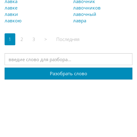
лавка
лавочник
лавке
лавочников
лавки
лавочный
лавкою
лавра
(current)
1
2
3
>
Последняя
Разобрать слово