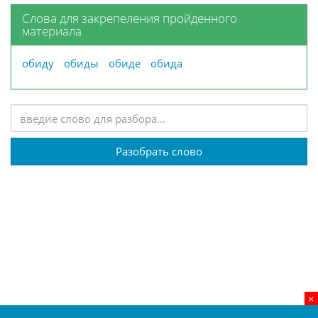
Слова для закрепеления пройденного
материала
обиду
обиды
обиде
обида
Разобрать слово
×