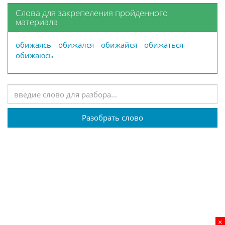
Слова для закрепеления пройденного
материала
обижаясь
обижался
обижайся
обижаться
обижаюсь
Разобрать слово
×