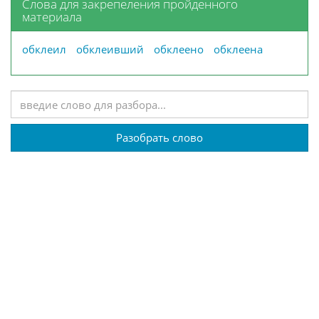
Слова для закрепеления пройденного
материала
обклеил
обклеивший
обклеено
обклеена
Разобрать слово