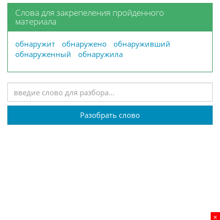
Слова для закрепеления пройденного
материала
обнаружит
обнаружено
обнаруживший
обнаруженный
обнаружила
Разобрать слово
×