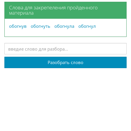
Слова для закрепеления пройденного
материала
обогнув
обогнуть
обогнула
обогнул
Разобрать слово