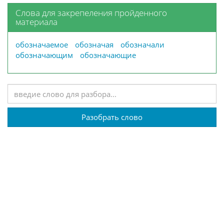
Слова для закрепеления пройденного
материала
обозначаемое
обозначая
обозначали
обозначающим
обозначающие
Разобрать слово