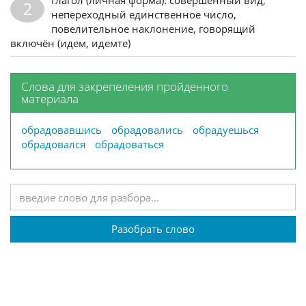
2
непереходный единственное число,
повелительное наклонение, говорящий
включён (идем, идемте)
Слова для закрепеления пройденного
материала
обрадовавшись
обрадовались
обрадуешься
обрадовался
обрадоваться
Разобрать слово